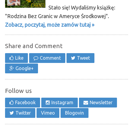
Stało się! Wydaliśmy książkę:
"Rodzina Bez Granic w Ameryce Środkowej".
Zobacz, poczytaj, może zamów tutaj »
Share and Comment
Like
Comment
Tweet
Google+
Follow us
Facebook
Instagram
Newsletter
Twitter
Vimeo
Blogovin