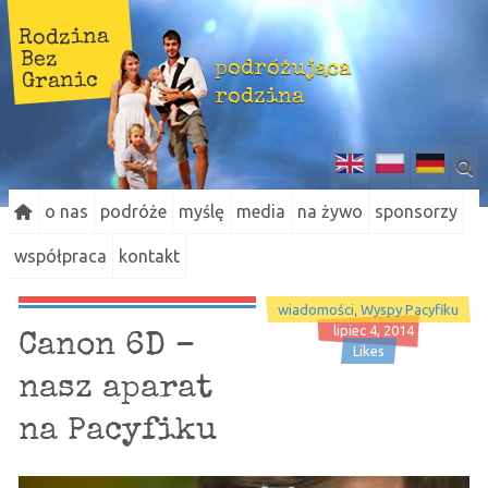
Rodzina
Bez
podróżująca
Granic
rodzina
o nas
podróże
myślę
media
na żywo
sponsorzy
współpraca
kontakt
wiadomości
Wyspy Pacyfiku
lipiec 4, 2014
Canon 6D –
Likes
nasz aparat
na Pacyfiku