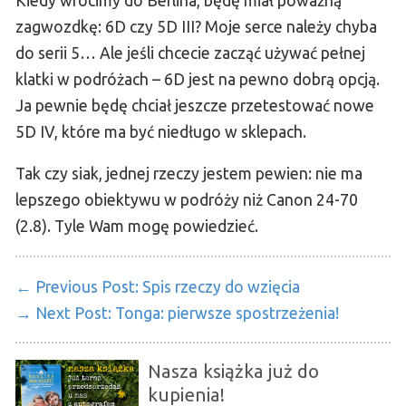
Kiedy wrócimy do Berlina, będę miał poważną
zagwozdkę: 6D czy 5D III? Moje serce należy chyba
do serii 5… Ale jeśli chcecie zacząć używać pełnej
klatki w podróżach – 6D jest na pewno dobrą opcją.
Ja pewnie będę chciał jeszcze przetestować nowe
5D IV, które ma być niedługo w sklepach.
Tak czy siak, jednej rzeczy jestem pewien: nie ma
lepszego obiektywu w podróży niż Canon 24-70
(2.8). Tyle Wam mogę powiedzieć.
← Previous Post:
Spis rzeczy do wzięcia
→ Next Post:
Tonga: pierwsze spostrzeżenia!
Nasza książka już do
kupienia!