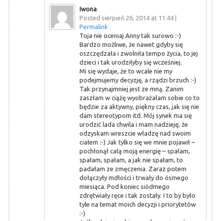
Iwona
Posted sierpień 26, 2014 at 11:44
|
Permalink
Toja nie oceniaj Anny tak surowo :-)
Bardzo możliwe, że nawet gdyby się
oszczędzała i zwolniła tempo życia, to jej
dzieci i tak urodziłyby się wcześniej.
Mi się wydaje, że to wcale nie my
podejmujemy decyzję, a rządzi brzuch :-)
Tak przynajmniej jest ze mną. Zanim
zaszłam w ciążę wyobrażałam sobie co to
będzie za aktywny, piękny czas, jak się nie
dam stereotypom itd. Mój synek ma się
urodzić lada chwila i mam nadzieję, że
odzyskam wreszcie władzę nad swoim
ciałem :-) Jak tylko się we mnie pojawił –
pochłonął całą moją energię – spałam,
spałam, spałam, a jak nie spałam, to
padałam ze zmęczenia. Zaraz potem
dołączyły mdłości i trwały do ósmego
miesiąca. Pod koniec siódmego
zdrętwiały ręce i tak zostały. I to by było
tyle na temat moich decyzji i priorytetów
:-)