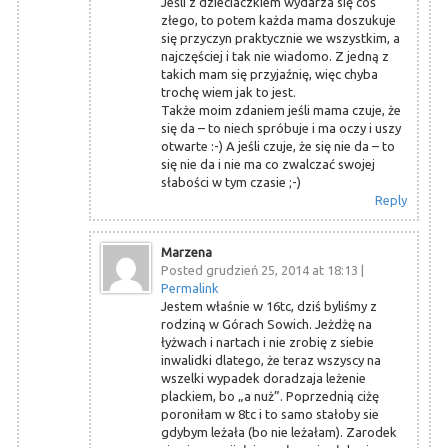
Jeśli z dzieciaczkiem wydarza się coś
złego, to potem każda mama doszukuje
się przyczyn praktycznie we wszystkim, a
najczęściej i tak nie wiadomo. Z jedną z
takich mam się przyjaźnię, więc chyba
trochę wiem jak to jest.
Także moim zdaniem jeśli mama czuje, że
się da – to niech spróbuje i ma oczy i uszy
otwarte :-) A jeśli czuje, że się nie da – to
się nie da i nie ma co zwalczać swojej
słabości w tym czasie ;-)
Reply
Marzena
Posted grudzień 25, 2014 at 18:13
|
Permalink
Jestem właśnie w 16tc, dziś byliśmy z
rodziną w Górach Sowich. Jeżdżę na
łyżwach i nartach i nie zrobię z siebie
inwalidki dlatego, że teraz wszyscy na
wszelki wypadek doradzaja leżenie
plackiem, bo „a nuż”. Poprzednią ciżę
poroniłam w 8tc i to samo stałoby sie
gdybym leżała (bo nie leżałam). Zarodek