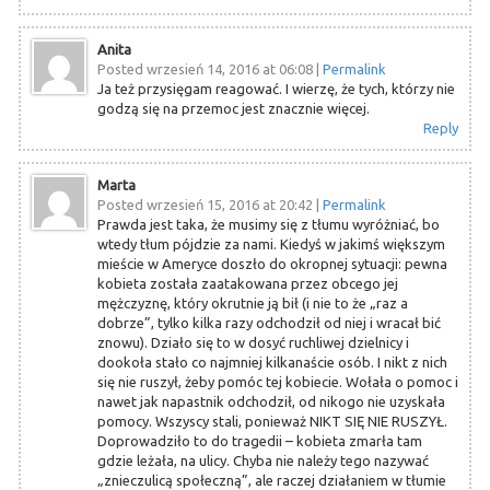
Anita
Posted wrzesień 14, 2016 at 06:08
|
Permalink
Ja też przysięgam reagować. I wierzę, że tych, którzy nie
godzą się na przemoc jest znacznie więcej.
Reply
Marta
Posted wrzesień 15, 2016 at 20:42
|
Permalink
Prawda jest taka, że musimy się z tłumu wyróżniać, bo
wtedy tłum pójdzie za nami. Kiedyś w jakimś większym
mieście w Ameryce doszło do okropnej sytuacji: pewna
kobieta została zaatakowana przez obcego jej
mężczyznę, który okrutnie ją bił (i nie to że „raz a
dobrze”, tylko kilka razy odchodził od niej i wracał bić
znowu). Działo się to w dosyć ruchliwej dzielnicy i
dookoła stało co najmniej kilkanaście osób. I nikt z nich
się nie ruszył, żeby pomóc tej kobiecie. Wołała o pomoc i
nawet jak napastnik odchodził, od nikogo nie uzyskała
pomocy. Wszyscy stali, ponieważ NIKT SIĘ NIE RUSZYŁ.
Doprowadziło to do tragedii – kobieta zmarła tam
gdzie leżała, na ulicy. Chyba nie należy tego nazywać
„znieczulicą społeczną”, ale raczej działaniem w tłumie