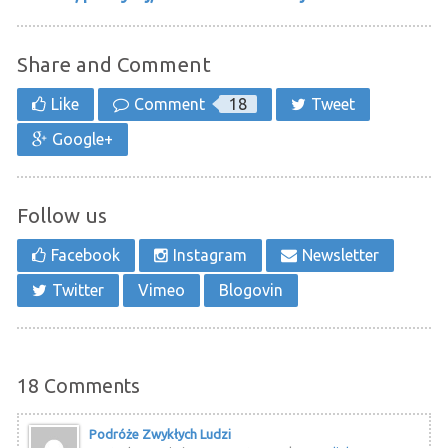
Share and Comment
Like
Comment
18
Tweet
Google+
Follow us
Facebook
Instagram
Newsletter
Twitter
Vimeo
Blogovin
18
Comments
Podróże Zwykłych Ludzi