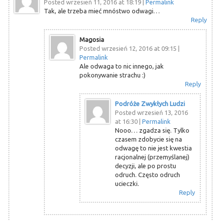
Posted wrzesień 11, 2016 at 18:19
|
Permalink
Tak, ale trzeba mieć mnóstwo odwagi…
Reply
Magosia
Posted wrzesień 12, 2016 at 09:15
|
Permalink
Ale odwaga to nic innego, jak
pokonywanie strachu :)
Reply
Podróże Zwykłych Ludzi
Posted wrzesień 13, 2016
at 16:30
|
Permalink
Nooo… zgadza się. Tylko
czasem zdobycie się na
odwagę to nie jest kwestia
racjonalnej (przemyślanej)
decyzji, ale po prostu
odruch. Często odruch
ucieczki.
Reply