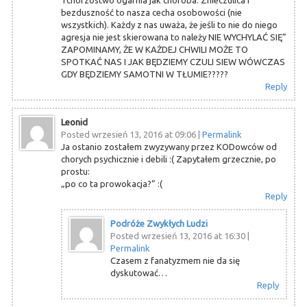
bezduszność to nasza cecha osobowości (nie
wszystkich). Każdy z nas uważa, że jeśli to nie do niego
agresja nie jest skierowana to należy NIE WYCHYLAĆ SIĘ”
ZAPOMINAMY, ŻE W KAŻDEJ CHWILI MOŻE TO
SPOTKAĆ NAS I JAK BĘDZIEMY CZULI SIEW WÓWCZAS
GDY BĘDZIEMY SAMOTNI W TŁUMIE?????
Reply
Leonid
Posted wrzesień 13, 2016 at 09:06
|
Permalink
Ja ostanio zostałem zwyzywany przez KODowców od
chorych psychicznie i debili :( Zapytałem grzecznie, po
prostu:
„po co ta prowokacja?” :(
Reply
Podróże Zwykłych Ludzi
Posted wrzesień 13, 2016 at 16:30
|
Permalink
Czasem z fanatyzmem nie da się
dyskutować…
Reply