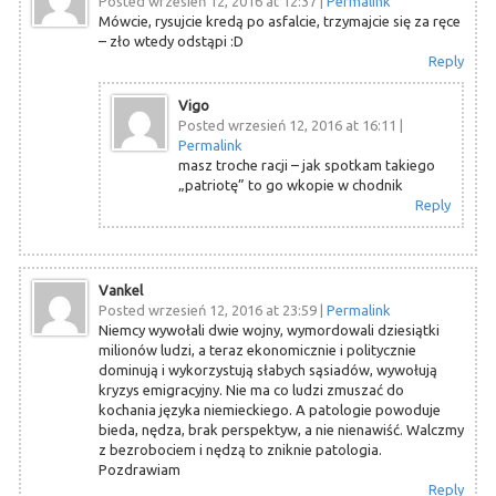
Posted wrzesień 12, 2016 at 12:37
|
Permalink
Mówcie, rysujcie kredą po asfalcie, trzymajcie się za ręce
– zło wtedy odstąpi :D
Reply
Vigo
Posted wrzesień 12, 2016 at 16:11
|
Permalink
masz troche racji – jak spotkam takiego
„patriotę” to go wkopie w chodnik
Reply
Vankel
Posted wrzesień 12, 2016 at 23:59
|
Permalink
Niemcy wywołali dwie wojny, wymordowali dziesiątki
milionów ludzi, a teraz ekonomicznie i politycznie
dominują i wykorzystują słabych sąsiadów, wywołują
kryzys emigracyjny. Nie ma co ludzi zmuszać do
kochania języka niemieckiego. A patologie powoduje
bieda, nędza, brak perspektyw, a nie nienawiść. Walczmy
z bezrobociem i nędzą to zniknie patologia.
Pozdrawiam
Reply