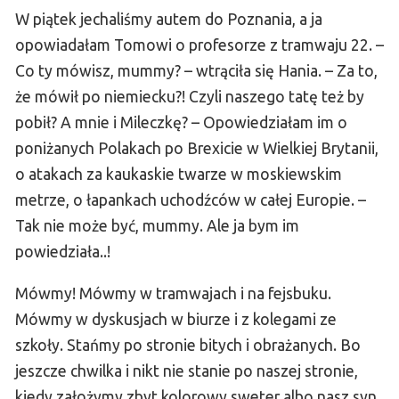
W piątek jechaliśmy autem do Poznania, a ja
opowiadałam Tomowi o profesorze z tramwaju 22. –
Co ty mówisz, mummy? – wtrąciła się Hania. – Za to,
że mówił po niemiecku?! Czyli naszego tatę też by
pobił? A mnie i Mileczkę? – Opowiedziałam im o
poniżanych Polakach po Brexicie w Wielkiej Brytanii,
o atakach za kaukaskie twarze w moskiewskim
metrze, o łapankach uchodźców w całej Europie. –
Tak nie może być, mummy. Ale ja bym im
powiedziała..!
Mówmy! Mówmy w tramwajach i na fejsbuku.
Mówmy w dyskusjach w biurze i z kolegami ze
szkoły. Stańmy po stronie bitych i obrażanych. Bo
jeszcze chwilka i nikt nie stanie po naszej stronie,
kiedy założymy zbyt kolorowy sweter albo nasz syn