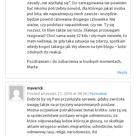
zasady „nie wychylaj się”. Do zareagowania nie powinien
być nikomu potrzebny powód, dla którego jakaś osoba
jest bita, ale najważniejszy niech zawsze i wszędzie
będzie powód ratowania drugiego człowieka. Nie
ważne, czy podołasz napastnikowi, czy nie. Ty się
ruszysz, to tłum także się ruszy. Dlatego przysięgam
reagować! Choć sama ważę 52 kilo i siły mam niewiele, to
mam nadzieję, że gdy taka sytuacja się zdarzy, spotkam
wtedy kogoś takiego jak Wy obecni na tym blogu – ludzi
zdolnych do reakcji.
Pozdrawiam i do zobaczenia w trudnych momentach,
Marta
Reply
maverick
Posted wrzesień 27, 2016 at 09:36
|
Permalink
Dobrze by się Pani przysłużyła sprawie, gdyby zwróciła
uwagę także na przyczyny wspomnianych postaw.
Można oczywiście potraktować temat krótko: szerzą się
w społeczeństwie postawy wrogie odmienności, za
które odpowiadają ludzie którzy je głoszą, co skutkuje
aktami wrogości wobec imigrantów, uchodźców, ludzi
odmiennej rasy, religii, narodowości, itd.