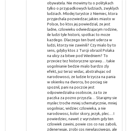
obywatela. Nie mowimy tu o politykach
tylko o przypadkowych ludziach, zwyklych
ludziach. Mlodej turystce z Niemiec, ktora
przyjechala pozwiedzac jakies miasto w
Polsce, bo ktos jej powiedzial, ze jest
ladne, czlowieku odwiedzajacym rodzine,
ile ludzi tyle historii, spotkac to moze
kazdego. Dlaczego ten bunt uderza w
ludzi, ktorzy nie zawinili? Czy mialo by to
sens, gdyby ktos z Turcji obrazil Polaka
na ulicy za bitwe pod Wiedniem? To
przeciez tez historyczne sprawy… takie
uogolnianie bedzie mialo bardzo zly
efekt, juz teraz widac, abstrahujac od
narodowosci, ze ludzie krzycza na pania
w okienku na dworcu, bo pociag sie
spoznil, pani na poczcie jest
odpowiedzialna osobiscie, za to ze
paczka za pozno przyszla… Starajmy sie
myslec troche mniej schematycznie, mniej
uogolniac, widziec czlowieka, a nie
narodowosc, kolor skory, jezyk, plec… I
powiedziec, nawet z wyrzutem gdy ten
czlowiek zawini, powie cos co nas zaboli,
zdenerwuje, zrobi cos niewlasciwego, ale