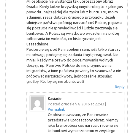
Mi osobiście nie wystarcza tak uproszczony obraz
świata. Kiedy ludzie krzywdzą innych robią to z jakiegoś
powodu.. najczęściej dla zysku lub z buntu. I tu, moim
zdaniem, rzecz dotyczy drugiego przypadku. Jeżeli
silniejsze państwa próbują narzucić coś Polsce, pojawia
się poczucie niesprawiedliwości i ludzie zaczynają się
buntować. A Polacy są wyjątkowo wyczuleni na próbę
odbierania im wolności, co historycznie jest
uzasadnione.
Podpisuję się pod Pani apelem i sam, jeśli tylko starczy
mi odwagi, podejmę się zadania i będę reagował. Nie
mniej, każdy ma prawo do podejmowania wolnych
decyzji, np. Państwo Polskie do nie przyjmowania
imigrantów, a inne państwa powinny to szanować a nie
próbować narzucać kwoty, jednocześnie stosując
groźby. Kto by się nie zbuntował?
Reply
Kasiade
Posted grudzień 4, 2016 at 22:43
|
Permalink
Osobiscie uwazam, ze Pan rowniez
przedstawia uproszczony obraz. Niemcy
jako kraj probuja cos narzucic i rowna sie
to buntowi wymierzonemu w zwyklego