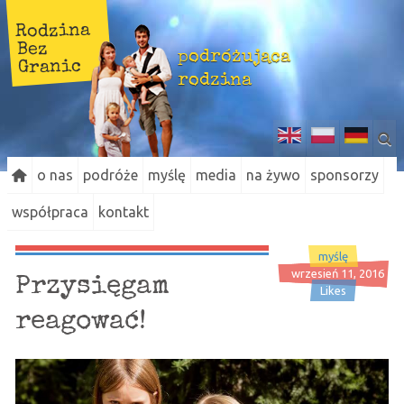
Rodzina
Bez
podróżująca
Granic
rodzina
o nas
podróże
myślę
media
na żywo
sponsorzy
współpraca
kontakt
myślę
wrzesień 11, 2016
Przysięgam
Likes
reagować!