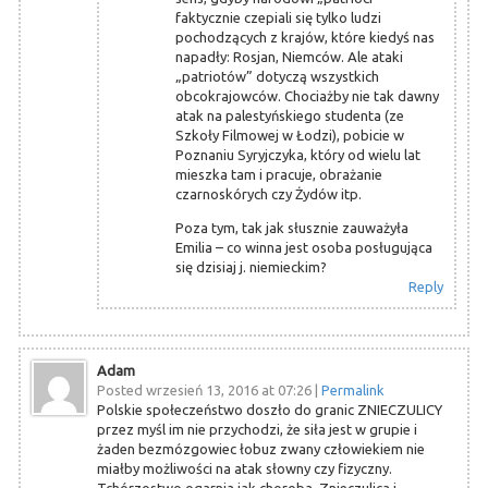
faktycznie czepiali się tylko ludzi
pochodzących z krajów, które kiedyś nas
napadły: Rosjan, Niemców. Ale ataki
„patriotów” dotyczą wszystkich
obcokrajowców. Chociażby nie tak dawny
atak na palestyńskiego studenta (ze
Szkoły Filmowej w Łodzi), pobicie w
Poznaniu Syryjczyka, który od wielu lat
mieszka tam i pracuje, obrażanie
czarnoskórych czy Żydów itp.
Poza tym, tak jak słusznie zauważyła
Emilia – co winna jest osoba posługująca
się dzisiaj j. niemieckim?
Reply
Adam
Posted wrzesień 13, 2016 at 07:26
|
Permalink
Polskie społeczeństwo doszło do granic ZNIECZULICY
przez myśl im nie przychodzi, że siła jest w grupie i
żaden bezmózgowiec łobuz zwany człowiekiem nie
miałby możliwości na atak słowny czy fizyczny.
Tchórzostwo ogarnia jak choroba. Znieczulica i