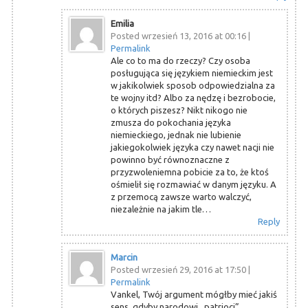
Emilia
Posted wrzesień 13, 2016 at 00:16
|
Permalink
Ale co to ma do rzeczy? Czy osoba
posługująca się językiem niemieckim jest
w jakikolwiek sposob odpowiedzialna za
te wojny itd? Albo za nędzę i bezrobocie,
o których piszesz? Nikt nikogo nie
zmusza do pokochania języka
niemieckiego, jednak nie lubienie
jakiegokolwiek języka czy nawet nacji nie
powinno być równoznaczne z
przyzwoleniemna pobicie za to, że ktoś
ośmielił się rozmawiać w danym języku. A
z przemocą zawsze warto walczyć,
niezależnie na jakim tle…
Reply
Marcin
Posted wrzesień 29, 2016 at 17:50
|
Permalink
Vankel, Twój argument mógłby mieć jakiś
sens, gdyby narodowi „patrioci”