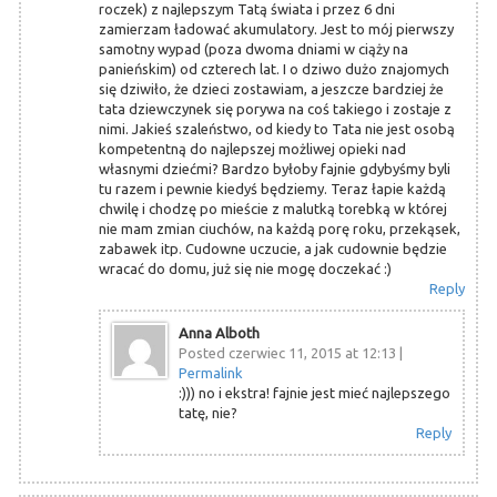
roczek) z najlepszym Tatą świata i przez 6 dni
zamierzam ładować akumulatory. Jest to mój pierwszy
samotny wypad (poza dwoma dniami w ciąży na
panieńskim) od czterech lat. I o dziwo dużo znajomych
się dziwiło, że dzieci zostawiam, a jeszcze bardziej że
tata dziewczynek się porywa na coś takiego i zostaje z
nimi. Jakieś szaleństwo, od kiedy to Tata nie jest osobą
kompetentną do najlepszej możliwej opieki nad
własnymi dziećmi? Bardzo byłoby fajnie gdybyśmy byli
tu razem i pewnie kiedyś będziemy. Teraz łapie każdą
chwilę i chodzę po mieście z malutką torebką w której
nie mam zmian ciuchów, na każdą porę roku, przekąsek,
zabawek itp. Cudowne uczucie, a jak cudownie będzie
wracać do domu, już się nie mogę doczekać :)
Reply
Anna Alboth
Posted czerwiec 11, 2015 at 12:13
|
Permalink
:))) no i ekstra! fajnie jest mieć najlepszego
tatę, nie?
Reply