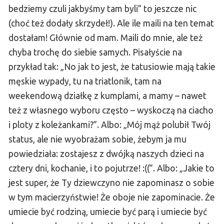
bedziemy czuli jakbyśmy tam byli” to jeszcze nic
(choć też dodały skrzydeł!). Ale ile maili na ten temat
dostałam! Głównie od mam. Maili do mnie, ale też
chyba trochę do siebie samych. Pisałyście na
przykład tak: „No jak to jest, że tatusiowie mają takie
męskie wypady, tu na triatlonik, tam na
weekendową działkę z kumplami, a mamy – nawet
też z własnego wyboru często – wyskoczą na ciacho
i ploty z koleżankami?”. Albo: „Mój mąż polubił Twój
status, ale nie wyobrażam sobie, żebym ja mu
powiedziała: zostajesz z dwójką naszych dzieci na
cztery dni, kochanie, i to pojutrze! :((”. Albo: „Jakie to
jest super, że Ty dziewczyno nie zapominasz o sobie
w tym macierzyństwie! Że oboje nie zapominacie. Że
umiecie być rodziną, umiecie być parą i umiecie być