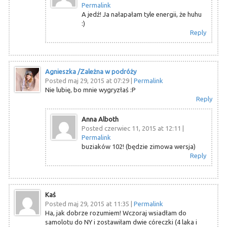
Permalink
A jedź! Ja nałapałam tyle energii, że huhu
:)
Reply
Agnieszka /Zależna w podróży
Posted maj 29, 2015 at 07:29
|
Permalink
Nie lubię, bo mnie wygryzłaś :P
Reply
Anna Alboth
Posted czerwiec 11, 2015 at 12:11
|
Permalink
buziaków 102! (będzie zimowa wersja)
Reply
Kaś
Posted maj 29, 2015 at 11:35
|
Permalink
Ha, jak dobrze rozumiem! Wczoraj wsiadłam do
samolotu do NY i zostawiłam dwie córeczki (4 laka i