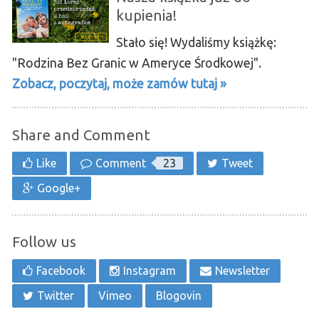
kupienia!
Stało się! Wydaliśmy książkę:
"Rodzina Bez Granic w Ameryce Środkowej".
Zobacz, poczytaj, może zamów tutaj »
Share and Comment
Like
Comment
23
Tweet
Google+
Follow us
Facebook
Instagram
Newsletter
Twitter
Vimeo
Blogovin