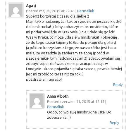
Aga :)
Posted maj 29, 2015 at 22:45
|
Permalink
Super!:) korzystaj z czasu dla siebie :)
Mam tylko nadzieję, że i tak przyjedziecie jeszcze kiedyś
do Innsbrucka! :) żeby zobaczyć m. in. nosidełko, które
mi podarowaliście w Krakowie :) nie udało się gościć
Was w Kraku, to może uda się w Innsbruku! :) obiecuję ,
że do tego czasu kupimy łóżko do pokoju dla gości ;)
ja póki co korzystam z tego, że nasza córka jest taka
mała, że wszędzie ją zabieram ze sobą (poród w
październiku- tym nadchodzącym ;)) zdecydowałam się
zdobyć super doświadczenie pracując miesiąc w
Londynie- skoro pojawiła się taka szansa, pewnie łatwiej
jest mi zrobić to teraz niż za rok ;)
pozdrawiam gorąco!
Reply
Anna Alboth
Posted czerwiec 11, 2015 at 12:15
|
Permalink
Oooo, to wpisuję Innsbruk na listę! Do
zobaczenia :))
Reply