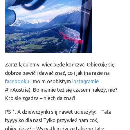
Zaraz lądujemy, więc będę kończyć. Obiecuję się
dobrze bawić i dawać znać, co i jak (na razie na
facebooku
i moim osobistym
instagramie
#inAustria). Bo mamie też się czasem należy, nie?
Kto się zgadza – niech da znać!
PS 1. A dziewczynki się nawet ucieszyły: – Tata
tyyyylko dla nas! Tylko przywieź nam coś,
obiecujesz? – Wszystkim życzę takiego taty