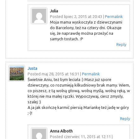
Julia
Posted lipiec 2, 2015 at 20:43
|
Permalink
Moja mama wyskoczyła z dziewczynami
do Barcelony, też na cztery dni. Okazuje
się, że naprawdę można przeżyć na
samych tostach. :P
Reply
Justa
Posted maj 28, 2015 at 16:31
|
Permalink
Świetnie Aniu, też bym leciała :) Masz już spore
dziewczyny, co rozumieją kilkudniowy brak mamy. Wiem,
co piszesz, z tą wolną głową, wolną myślą, wolną ręką, w
której nie ma małej rączki. Wypoczywaj, ciesz zmysły,
szalej :)
A ja jak skończę karmić piersią Mariankę też jadę w góry
;-)!
Reply
Anna Alboth
Posted czerwiec 11, 2015 at 12:11
|