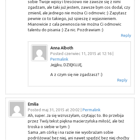
sobie Twoje wpisy i tresciowo nie zawsze się z nimi
zgadzam, ale taki już jestem, zawsze bym cos dodal, czy
zmienil, ale jednego nie można Ci odmowic :) Zapytasz
pewnie co to takiego, już spieszę z wyjasnieniem.
Mianowicie z cala pewnoscia nie można Ci odmowic
talentu do pisania :) Za nic. Pozdrawiam :)
Reply
Anna Alboth
Posted czerwiec 11, 2015 at 12:16
|
Permalink
Jejjjku, DZIĘKUJĘ.
A z czym się nie zgadzasz? :)
Reply
Emilia
Posted maj 31, 2015 at 20:02
|
Permalink
Ah, super. Ja się wzruszyłam, czytając to. Bo przebija
przez Twój tekst piękna macierzyńska miłość, ale też
troska o siebie w tym :)
Sama ,am córkę i na razie nie wyobrażam sobie
podróżować bez niej, ani nawet spędzić bez niej choćby