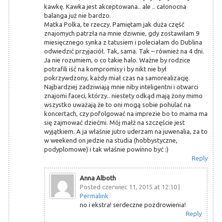
kawkę. Kawka jest akceptowana.. ale .. całonocna
balanga już nie bardzo.
Matka Polka, te rzeczy. Pamiętam jak duża część
znajomych patrzła na mnie dziwnie, gdy zostawiłam 9
miesięcznego synka z tatusiem i poleciałam do Dublina
odwiedzić przyjaciół. Tak, sama. Tak – również na 4 dni.
Ja nie rozumiem, o co takie halo. Ważne by rodzice
potrafili iść na kompromisy i by nikt nie był
pokrzywdzony, każdy miał czas na samorealizację.
Najbardziej zadziwiają mnie niby inteligentni i otwarci
znajomi faceci, którzy.. niestety odkąd mają żony mimo
wszystko uważają że to oni mogą sobie pohulać na
koncertach, czy pofolgować na imprezie bo to mama ma
się zajmować dziećmi. Mój małż na szczęście jest
wyjątkiem. A ja właśnie jutro uderzam na juwenalia, za to
w weekend on jedzie na studia (hobbystyczne,
podyplomowe) i tak właśnie powinno być :)
Reply
Anna Alboth
Posted czerwiec 11, 2015 at 12:10
|
Permalink
no i ekstra! serdeczne pozdrowienia!
Reply