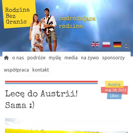
Rodzina
Bez
podróżująca
Granic
rodzina
o nas
podróże
myślę
media
na żywo
sponsorzy
współpraca
kontakt
Austria
maj 28, 2015
Lecę do Austrii!
Likes
Sama :)