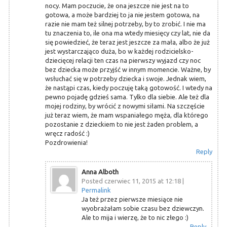
nocy. Mam poczucie, że ona jeszcze nie jest na to
gotowa, a może bardziej to ja nie jestem gotowa, na
razie nie mam też silnej potrzeby, by to zrobić. I nie ma
tu znaczenia to, ile ona ma wtedy miesięcy czy lat, nie da
się powiedzieć, że teraz jest jeszcze za mała, albo że już
jest wystarczająco duża, bo w każdej rodzicielsko-
dziecięcej relacji ten czas na pierwszy wyjazd czy noc
bez dziecka może przyjść w innym momencie. Ważne, by
wsłuchać się w potrzeby dziecka i swoje. Jednak wiem,
że nastąpi czas, kiedy poczuję taką gotowość. I wtedy na
pewno pojadę gdzieś sama. Tylko dla siebie. Ale też dla
mojej rodziny, by wrócić z nowymi siłami. Na szczęście
już teraz wiem, że mam wspaniałego męża, dla którego
pozostanie z dzieckiem to nie jest żaden problem, a
wręcz radość :)
Pozdrowienia!
Reply
Anna Alboth
Posted czerwiec 11, 2015 at 12:18
|
Permalink
Ja też przez pierwsze miesiące nie
wyobrażałam sobie czasu bez dziewczyn.
Ale to mija i wierzę, że to nic złego :)
Reply