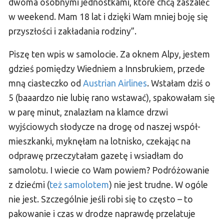
dwoma osobnymi jednostkami, które chcą zaszaleć
w weekend. Mam 18 lat i dzięki Wam mniej boję się
przyszłości i zakładania rodziny”.
Piszę ten wpis w samolocie. Za oknem Alpy, jestem
gdzieś pomiędzy Wiedniem a Innsbrukiem, przede
mną ciasteczko od
Austrian Airlines
. Wstałam dziś o
5 (baaardzo nie lubię rano wstawać), spakowałam się
w parę minut, znalazłam na klamce drzwi
wyjściowych słodycze na drogę od naszej współ-
mieszkanki, myknęłam na lotnisko, czekając na
odprawę przeczytałam gazetę i wsiadłam do
samolotu. I wiecie co Wam powiem? Podróżowanie
z dziećmi (
też samolotem
) nie jest trudne. W ogóle
nie jest. Szczególnie jeśli robi się to często – to
pakowanie i czas w drodze naprawdę przelatuje