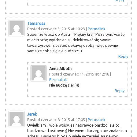
Tamarosa
Posted czerwiec 5, 2015 at 10:23
|
Permalink
Super, że lecisz do Austrii. Piękny kraj. Poza tym, warto
mieć trochę wytchnienia i delektować się swoim
towarzystwem. Jesteś ciekawą osobą, więc pewnie
sama ze sobą się nie nudzisz:-)
Reply
Anna Alboth
Posted czerwiec 11, 2015 at 12:18
|
Permalink
Nie nudzę się! :)))
Reply
Jarek
Posted czerwiec 8, 2015 at 17:05
|
Permalink
Uwielbiam Twoje wpisy, są naprawdę bardzo, ale to
bardzo wartosciowe ;) Nie wiem dlaczego nie znalazlem
adresu Twojego bloga o wiele wczesniej, na pewno