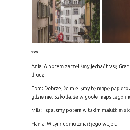
***
Ania: A potem zaczęliśmy jechać trasą Gran
drugą.
Tom: Dobrze, że mieliśmy tę mapę papierową
gdzie nie. Szkoda, że w goole maps tego ni
Mila: I spaliśmy potem w takim malutkim s
Hania: W tym domu zmarł jego wujek.