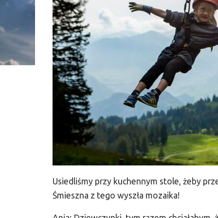
Usiedliśmy przy kuchennym stole, żeby przej
Śmieszna z tego wyszła mozaika!
Ania: Dziewczynki, tym razem chciałabym, że