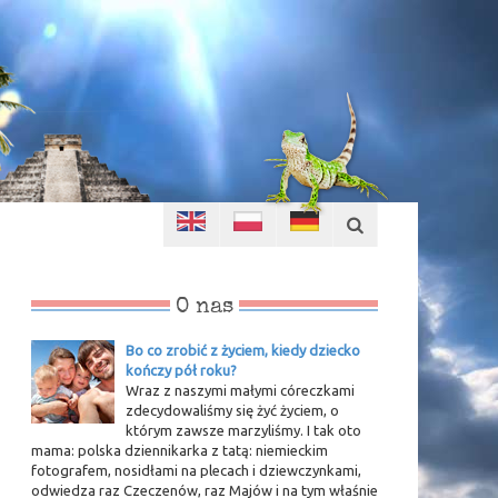
O nas
Bo co zrobić z życiem, kiedy dziecko
kończy pół roku?
Wraz z naszymi małymi córeczkami
zdecydowaliśmy się żyć życiem, o
którym zawsze marzyliśmy. I tak oto
mama: polska dziennikarka z tatą: niemieckim
fotografem, nosidłami na plecach i dziewczynkami,
odwiedza raz Czeczenów, raz Majów i na tym właśnie