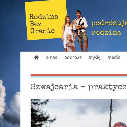
Rodzina
podróżuj
Bez
Granic
rodzina
o nas
podróże
myślę
media
Szwajcaria – praktyc