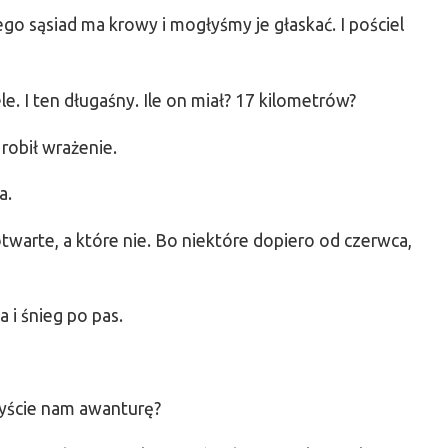
ego sąsiad ma krowy i mogłyśmy je głaskać. I pościel
ele. I ten długaśny. Ile on miał? 17 kilometrów?
robił wrażenie.
a.
twarte, a które nie. Bo niektóre dopiero od czerwca,
 i śnieg po pas.
iłyście nam awanturę?