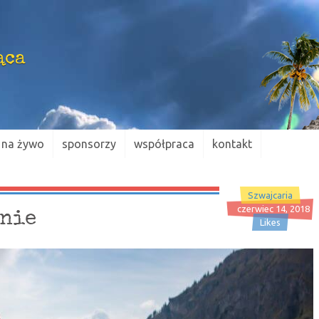
ąca
na żywo
sponsorzy
współpraca
kontakt
Szwajcaria
czerwiec 14, 2018
znie
Likes