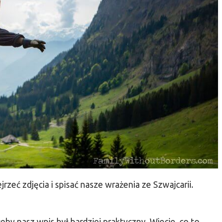
rzeć zdjęcia i spisać nasze wrażenia ze Szwajcarii.
by nasz wpis był bardziej praktyczny. Wiecie, co to