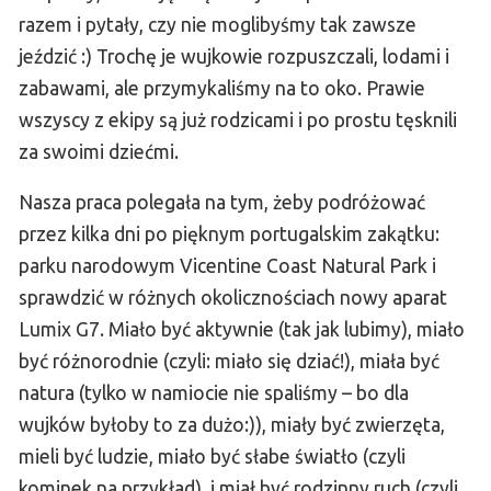
razem i pytały, czy nie moglibyśmy tak zawsze
jeździć :) Trochę je wujkowie rozpuszczali, lodami i
zabawami, ale przymykaliśmy na to oko. Prawie
wszyscy z ekipy są już rodzicami i po prostu tęsknili
za swoimi dziećmi.
Nasza praca polegała na tym, żeby podróżować
przez kilka dni po pięknym portugalskim zakątku:
parku narodowym Vicentine Coast Natural Park i
sprawdzić w różnych okolicznościach nowy aparat
Lumix G7. Miało być aktywnie (tak jak lubimy), miało
być różnorodnie (czyli: miało się dziać!), miała być
natura (tylko w namiocie nie spaliśmy – bo dla
wujków byłoby to za dużo:)), miały być zwierzęta,
mieli być ludzie, miało być słabe światło (czyli
kominek na przykład), i miał być rodzinny ruch (czyli