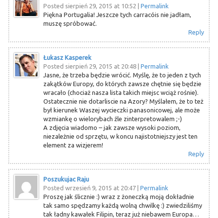
Posted sierpień 29, 2015 at 10:52
|
Permalink
Piękna Portugalia! Jeszcze tych carracóis nie jadłam,
muszę spróbować.
Reply
Łukasz Kasperek
Posted sierpień 29, 2015 at 20:48
|
Permalink
Jasne, że trzeba będzie wrócić. Myślę, że to jeden z tych
zakątków Europy, do których zawsze chętnie się będzie
wracało (chociaż nasza lista takich miejsc wciąż rośnie).
Ostatecznie nie dotarliscie na Azory? Myślałem, że to też
był kierunek Waszej wycieczki panasonicowej, ale może
wzmiankę o wielorybach źle zinterpretowalem ;-)
A zdjęcia wiadomo – jak zawsze wysoki poziom,
niezależnie od sprzętu, w koncu najistotniejszy jest ten
element za wizjerem!
Reply
Poszukujac Raju
Posted wrzesień 9, 2015 at 20:47
|
Permalink
Proszę jak ślicznie :) wraz z żoneczką moją dokładnie
tak samo spędzamy każdą wolną chwilkę :) zwiedziliśmy
tak ładny kawałek Filipin, teraz już niebawem Europa…