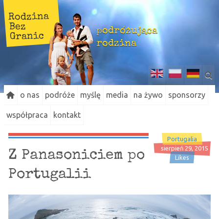
Rodzina
Bez
podróżująca
Granic
rodzina
o nas
podróże
myślę
media
na żywo
sponsorzy
współpraca
kontakt
Portugalia
sierpień 29, 2015
Z Panasoniciem po
Likes
Portugalii