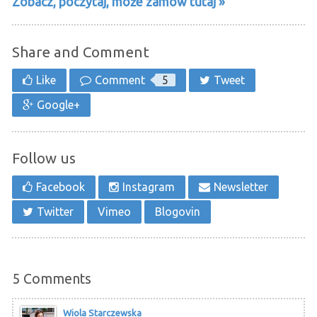
Zobacz, poczytaj, może zamów tutaj »
Share and Comment
Like
Comment
5
Tweet
Google+
Follow us
Facebook
Instagram
Newsletter
Twitter
Vimeo
Blogovin
5
Comments
Wiola Starczewska