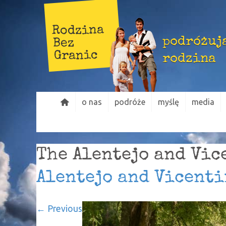
Rodzina
podróżuj
Bez
Granic
rodzina
o nas
podróże
myślę
media
The Alentejo and Vic
Alentejo and Vicenti
← Previous