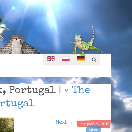
, Portugal |
«
The
ortugal
Next →
sierpień 29, 2015
Likes