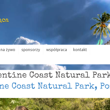
ąca
na żywo
sponsorzy
współpraca
kontakt
entine Coast Natural Park
ne Coast Natural Park, P