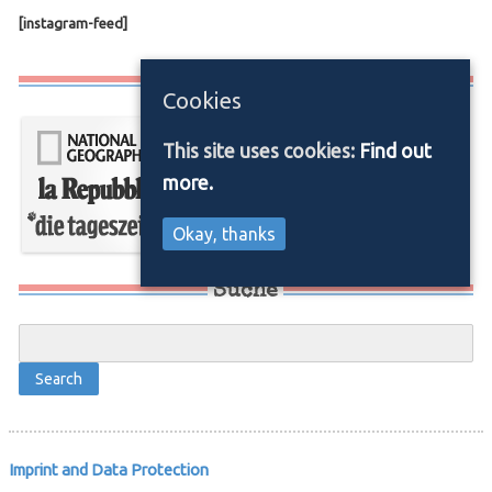
[instagram-feed]
Media/Press
Cookies
This site uses cookies:
Find out
more.
Okay, thanks
Suche
Imprint and Data Protection