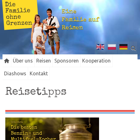
Die
Familie
Eine
ohne
Familie auf
Grenzen
Reisen
Über uns
Reisen
Sponsoren
Kooperation
Diashows
Kontakt
Reisetipps